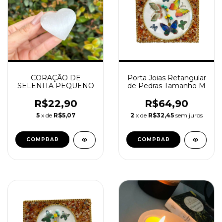
CORAÇÃO DE
Porta Joias Retangular
SELENITA PEQUENO
de Pedras Tamanho M
R$22,90
R$64,90
5
x de
R$5,07
2
x de
R$32,45
sem juros
COMPRAR