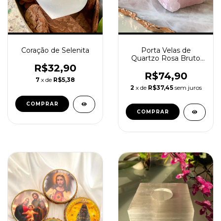
Coração de Selenita
Porta Velas de
Quartzo Rosa Bruto
Natural
R$32,90
R$74,90
7
x de
R$5,38
2
x de
R$37,45
sem juros
COMPRAR