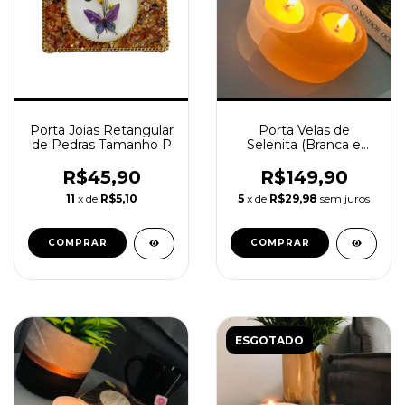
Porta Joias Retangular
Porta Velas de
de Pedras Tamanho P
Selenita (Branca e
Laranja) Formato Yin-
Yang
R$45,90
R$149,90
11
x de
R$5,10
5
x de
R$29,98
sem juros
COMPRAR
ESGOTADO