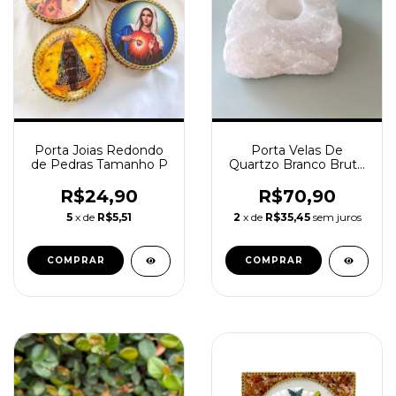
Porta Joias Redondo
Porta Velas De
de Pedras Tamanho P
Quartzo Branco Bruto
Natural
R$24,90
R$70,90
5
x de
R$5,51
2
x de
R$35,45
sem juros
COMPRAR